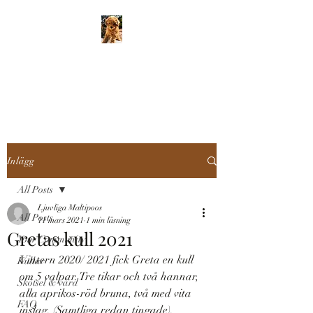
LJUVLIGA
MALTIPOOS
Inlägg
All Posts
Ljuvliga Maltipoos
All Posts
11 mars 2021
1 min läsning
Gretas kull 2021
Your Community
Vintern 2020/ 2021 fick Greta en kull 
Kullar
om 5 valpar. Tre tikar och två hannar, 
Skötsel & vård
alla aprikos-röd bruna, två med vita 
FAQ
inslag. (Samtliga redan tingade).