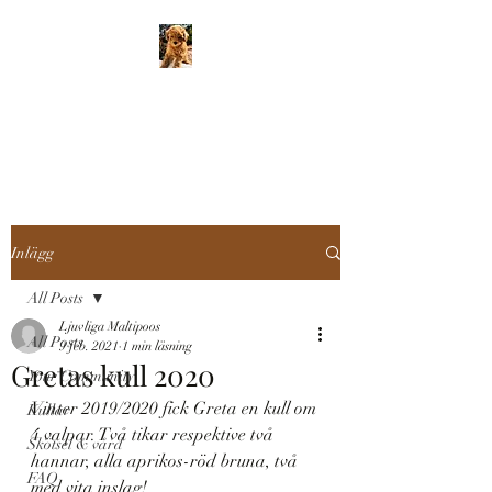
LJUVLIGA
MALTIPOOS
Inlägg
All Posts
Ljuvliga Maltipoos
All Posts
9 feb. 2021
1 min läsning
Gretas kull 2020
Your Community
Vinter 2019/2020 fick Greta en kull om 
Kullar
4 valpar. Två tikar respektive två 
Skötsel & vård
hannar, alla aprikos-röd bruna, två 
FAQ
med vita inslag!