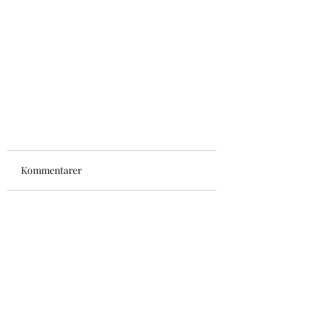
Kommentarer
Gretas kull 2021
Det går inte längre att
kommentera på det här inlägget.
Kontakta hemsidans ägare för
mer information.