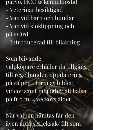
parvo, HCC & kennelhosta)
- Veterinär besiktigad
- Van vid barn och hundar
- Van vid kloklippning och
pälsvård
- Introducerad till bilåkning
Som blivande
valpköpare erhåller du tillgång
till regelbunden uppdatering
på valpen i form av bilder,
videor samt möjlighet att hälsa
på fr.o.m. 4 veckors ålder.
När valpen hämtas får den
även med sig leksak/ filt som