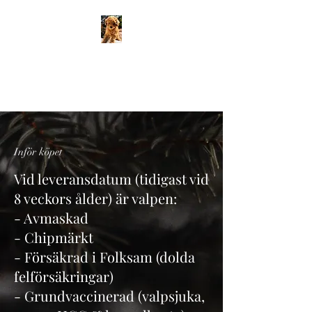
LJUVLIGA
MALTIPOOS
Inför köpet
Vid leveransdatum (tidigast vid
8 veckors ålder) är valpen:
- Avmaskad
- Chipmärkt
- Försäkrad i Folksam (dolda
felförsäkringar)
- Grundvaccinerad (valpsjuka,